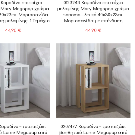
 Κομοδίνο επιτοίχιο
0123243 Κομοδίνο επιτοίχιο
ς Mary Megapap χρώμα
μελαμίνης Mary Megapap χρώμα
30x23εκ. Μοριοσανίδα
sonoma – λευκό 40x30x23εκ.
η μελαμίνης, 1 Τεμάχιο
Μοριοσανίδα με επένδυση
μελαμίνης, 1 Τεμάχιο
44,90
€
44,90
€
Κομοδίνο – τραπεζάκι
0207477 Κομοδίνο – τραπεζάκι
ό Lonie Megapap από
βοηθητικό Lonie Megapap από