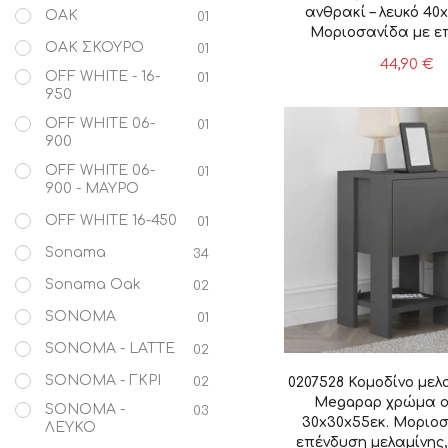
ανθρακί – λευκό 40
OAK
01
Μοριοσανίδα με ε
OAK ΣΚΟΥΡΟ
01
μελαμίνης, 1 Τε
44,90
€
OFF WHITE - 16-
01
950
OFF WHITE 06-
01
900
OFF WHITE 06-
01
900 - ΜΑΥΡΟ
OFF WHITE 16-450
01
Sonama
34
Sonama Oak
02
SONOMA
01
SONOMA - LATTE
02
SONOMA - ΓΚΡΙ
0207528 Κομοδίνο μελ
02
Megapap χρώμα α
SONOMA -
03
30x30x55εκ. Μοριοσ
ΛΕΥΚΟ
επένδυση μελαμίνης,