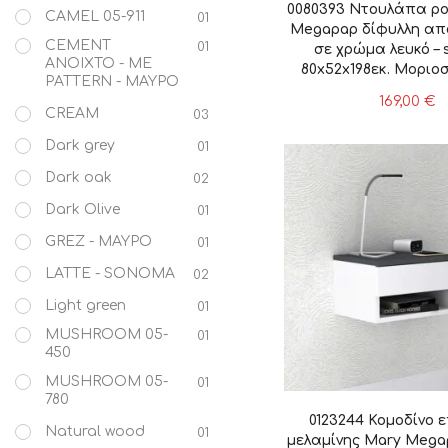
0080393 Ντουλάπα ρ
CAMEL 05-911
01
Megapap δίφυλλη απ
CEMENT
01
σε χρώμα λευκό –
ΑΝΟΙΧΤΟ - ΜΕ
80x52x198εκ. Μοριο
PATTERN - ΜΑΥΡΟ
επένδυση μελαμίνης,
169,00
€
CREAM
03
Dark grey
01
Dark oak
02
Dark Olive
01
GREZ - ΜΑΥΡΟ
01
LATTE - SONOMA
02
Light green
01
MUSHROOM 05-
01
450
MUSHROOM 05-
01
780
0123244 Κομοδίνο ε
Natural wood
01
μελαμίνης Mary Meg