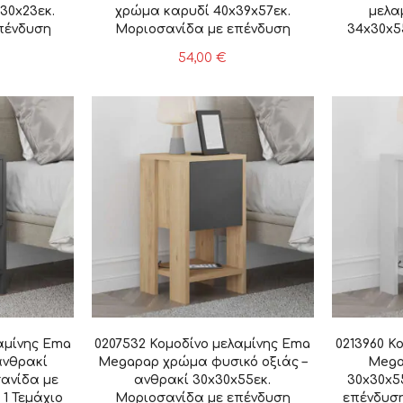
x30x23εκ.
χρώμα καρυδί 40x39x57εκ.
μελα
πένδυση
Μοριοσανίδα με επένδυση
34x30x5
μάχιο
μελαμίνης, 1 Τεμάχιο
επένδυση
54,00
€
αμίνης Ema
0207532 Κομοδίνο μελαμίνης Ema
0213960 Κ
νθρακί
Megapap χρώμα φυσικό οξιάς –
Mega
ανίδα με
ανθρακί 30x30x55εκ.
30x30x5
 1 Τεμάχιο
Μοριοσανίδα με επένδυση
επένδυση