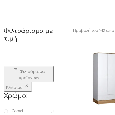
STATUS 
Φιλτράρισμα με
Προβολή του 1–12 απο
τιμή
ΔΙΑΦΟΡΑ
ECON
Pocket spring
Continuous spring
Μαξιλάρια
Ανωστρωματα
Φιλτράρισμα
Ορθοπεδικα
προϊόντων
Ανατομικα
Bonnell spring
Κλείσιμο
Χρώμα
Camel
01