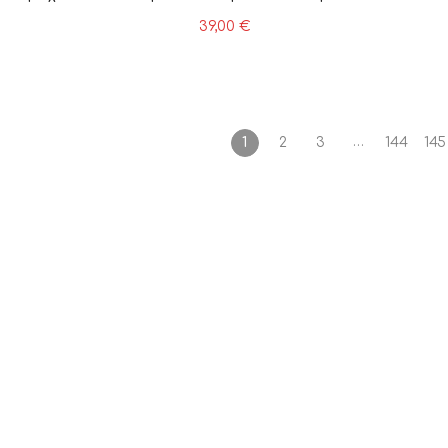
μελαμίνης, 1 Τεμάχιο
39,00
€
…
1
2
3
144
145