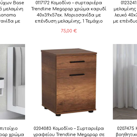
ούχων Base
0117172 Κομοδίνο – συρταριέρα
0123241
ό μελαμίνη
Trendline Megapap χρώμα καρυδί
μελαμίνη
 sonoma
40x39x57εκ. Μοριοσανίδα με
λευκό 40x
σανίδα με
επένδυση μελαμίνης, 1 Τεμάχιο
με επένδυσ
 1 Τεμάχιο
75,00
€
πιτοίχιο
0204083 Κομοδίνο – Συρταριέρα
0207475 
apap χρώμα
γραφείου Trendline Megapap σε
βοηθητικ