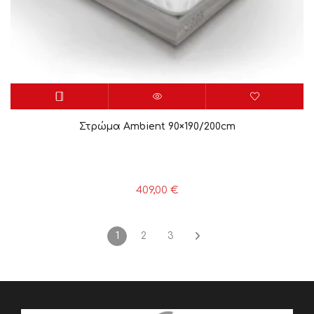
Στρώμα Ambient 90×190/200cm
409,00
€
1
2
3