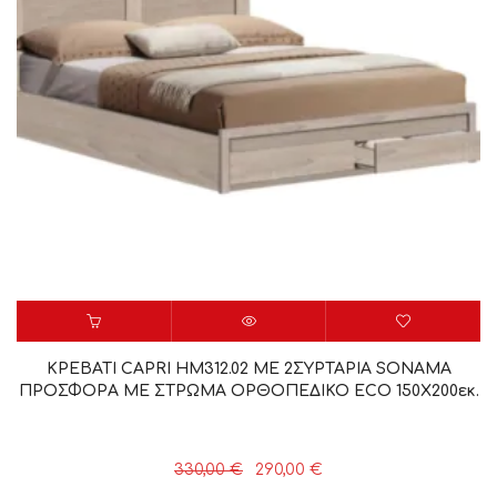
ΚΡΕΒΑΤΙ CAPRI HM312.02 ΜΕ 2ΣΥΡΤΑΡΙΑ SONAMA
ΠΡΟΣΦΟΡΑ ΜΕ ΣΤΡΩΜΑ ΟΡΘΟΠΕΔΙΚΟ ECO 150X200εκ.
Original
Η
330,00
€
290,00
€
price
τρέχουσα