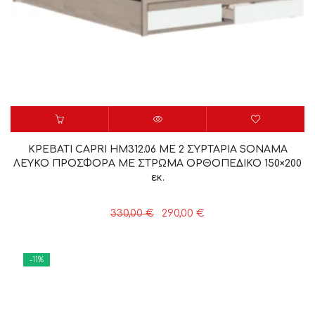
ΚΡΕΒΑΤΙ CAPRI HM312.06 ΜΕ 2 ΣΥΡΤΑΡΙΑ SONAMA
ΛΕΥΚΟ ΠΡΟΣΦΟΡΑ ΜΕ ΣΤΡΩΜΑ ΟΡΘΟΠΕΔΙΚΟ 150×200
εκ.
Original
Η
330,00
€
290,00
€
price
τρέχουσα
was:
τιμή
330,00 €.
είναι:
-11%
290,00 €.