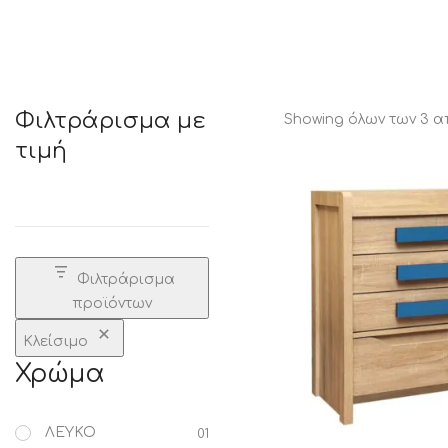
STATUS 
Φιλτράρισμα με
Showing όλων των 3 
τιμή
ΔΙΑΦΟΡΑ
ECON
Pocket spring
Continuous spring
Μαξιλάρια
Ανωστρωματα
Φιλτράρισμα
Ορθοπεδικα
προϊόντων
Ανατομικα
Bonnell spring
Κλείσιμο
Χρώμα
ΛΕΥΚΟ
01