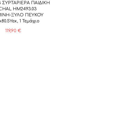
3 ΣΥΡΤΑΡΙΕΡΑ ΠΑΙΔΙΚH
CHAL HM2493.03
ΙΝΗ-ΞΥΛΟ ΠΕΥΚΟΥ
x80.5Υεκ, 1 Τεμάχιο
119,90
€