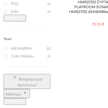
HM10217.02 ΣΥΡΤ
ΡΟΖ
01
PLAYROOM SONAM
Σιέλ
HM10217.02 63Χ40Χ80εκ.
01
Εφαρμογή
72,75
€
Υλικό
ΜΕΛΑΜΙΝΗ
02
Ξύλο πεύκου
01
Φιλτράρισμα
προϊόντων
Κλείσιμο
Εφαρμογή