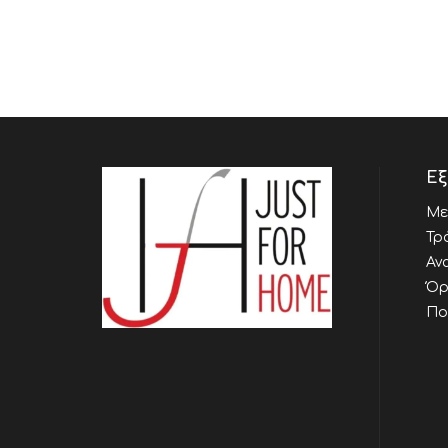
Εξ
Με
Τρ
Αν
Όρ
Πο