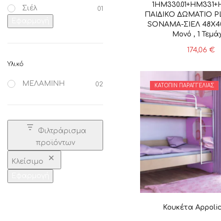
1HM330.01+HM331+
Σιέλ
01
ΠΑΙΔΙΚΟ ΔΩΜΑΤΙΟ 
Εφαρμογή
SONAMA-ΣΙΕΛ 48X40
Μονό , 1 Τεμά
174,06
€
Υλικό
ΜΕΛΑΜΙΝΗ
02
ΚΑΤΌΠΙΝ ΠΑΡΑΓΓΕΛΊΑΣ
Φιλτράρισμα
προϊόντων
Κλείσιμο
Εφαρμογή
Κουκέτα Αppoli