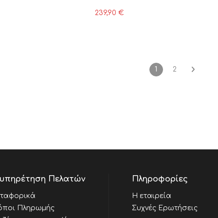
239,90
€
1
2
υπηρέτηση Πελατών
Πληροφορίες
ταφορικά
Η εταιρεία
όποι Πληρωμής
Συχνές Ερωτήσεις