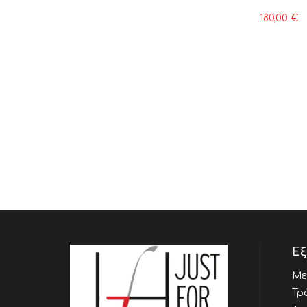
180,00
€
Εξ
Με
Τρ