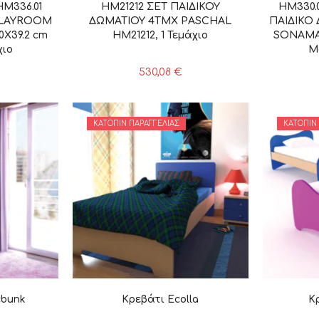
HM336.01
HM21212 ΣΕΤ ΠΑΙΔΙΚΟΥ
HM330.
PLAYROOM
ΔΩΜΑΤΙΟΥ 4ΤΜΧ PASCHAL
ΠΑΙΔΙΚΟ
X39.2 cm
HM21212, 1 Τεμάχιο
SONAMA-
χιο
Μο
530,08
€
ΚΑΤΌΠΙΝ ΠΑΡΑΓΓΕΛΊΑΣ
ΚΑΤΌΠΙΝ
cbunk
Κρεβάτι Ecolla
Κ