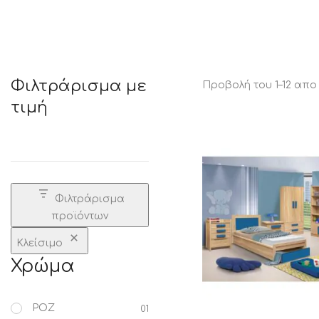
STATUS 
Φιλτράρισμα με
Προβολή του 1–12 απο
τιμή
ΔΙΑΦΟΡΑ
ECON
Pocket spring
Continuous spring
Μαξιλάρια
Ανωστρωματα
Φιλτράρισμα
Ορθοπεδικα
προϊόντων
Ανατομικα
Bonnell spring
Κλείσιμο
Χρώμα
ΡΟΖ
01