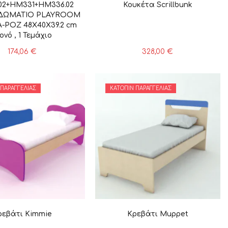
02+HM331+HM336.02
Κουκέτα Scrillbunk
 ΔΩΜΑΤΙΟ PLAYROOM
ΡΟΖ 48X40X39.2 cm
νό , 1 Τεμάχιο
174,06
€
328,00
€
 ΠΑΡΑΓΓΕΛΊΑΣ
ΚΑΤΌΠΙΝ ΠΑΡΑΓΓΕΛΊΑΣ
ρεβάτι Kimmie
Κρεβάτι Muppet