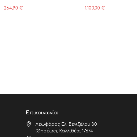
264,90
€
1.100,00
€
Επικοινωνία
Λεωφόρος Ελ. Βενιζέλου 30
(Θησέως), Καλλιθέα, 17674