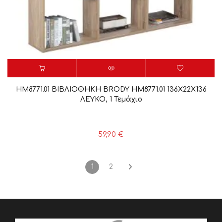
HM8771.01 ΒΙΒΛΙΟΘΗΚΗ BRODY HM8771.01 136X22X136
ΛΕΥΚΟ, 1 Τεμάχιο
59,90
€
1
2