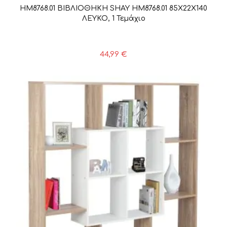
HM8768.01 ΒΙΒΛΙΟΘΗΚΗ SHAY HM8768.01 85X22X140
ΛΕΥΚΟ, 1 Τεμάχιο
44,99
€