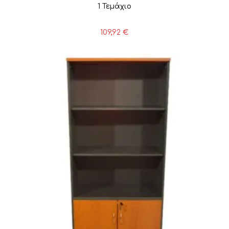
1 Τεμάχιο
109,92
€