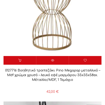
0127716 Βοηθητικό τραπεζάκι Pino Megapap μεταλλικό –
Mdf χρώμα χρυσό – λευκό εφέ μαρμάρου 35x35x58εκ.
Μέταλλο/MDF, 1 Τεμάχιο
42,00
€