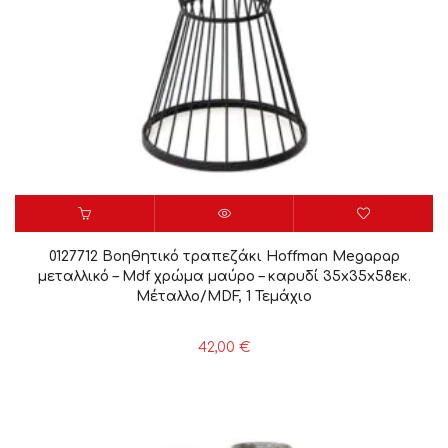
0127712 Βοηθητικό τραπεζάκι Hoffman Megapap
μεταλλικό – Mdf χρώμα μαύρο – καρυδί 35x35x58εκ.
Μέταλλο/MDF, 1 Τεμάχιο
42,00
€