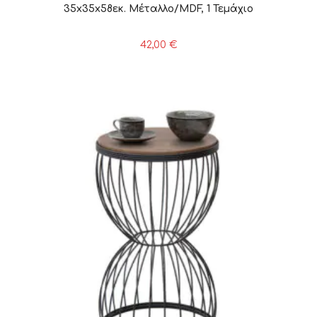
35x35x58εκ. Μέταλλο/MDF, 1 Τεμάχιο
42,00
€