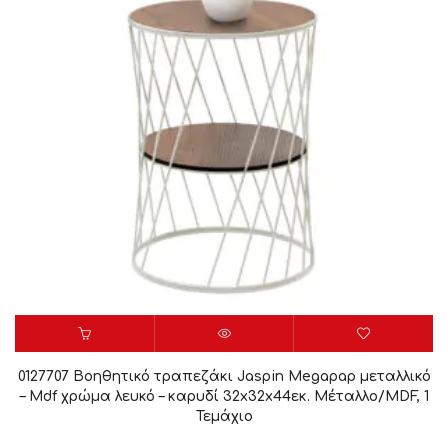
0127707 Βοηθητικό τραπεζάκι Jaspin Megapap μεταλλικό
– Mdf χρώμα λευκό – καρυδί 32x32x44εκ. Μέταλλο/MDF, 1
Τεμάχιο