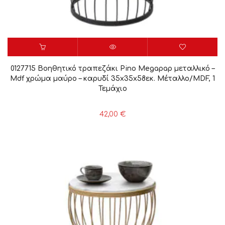
0127715 Βοηθητικό τραπεζάκι Pino Megapap μεταλλικό –
Mdf χρώμα μαύρο – καρυδί 35x35x58εκ. Μέταλλο/MDF, 1
Τεμάχιο
42,00
€