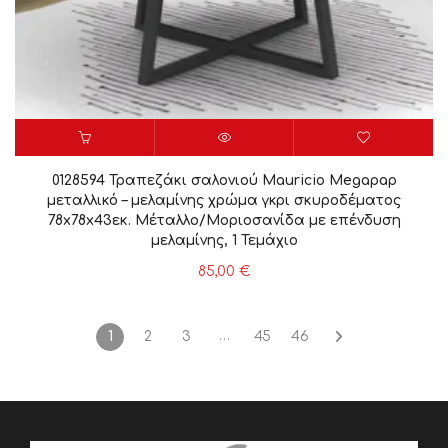
0128594 Τραπεζάκι σαλονιού Mauricio Megapap
μεταλλικό – μελαμίνης χρώμα γκρι σκυροδέματος
78x78x43εκ. Μέταλλο/Μοριοσανίδα με επένδυση
μελαμίνης, 1 Τεμάχιο
85,00
€
…
1
2
3
45
46