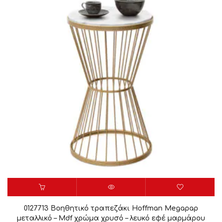
0127713 Βοηθητικό τραπεζάκι Hoffman Megapap
μεταλλικό – Mdf χρώμα χρυσό – λευκό εφέ μαρμάρου