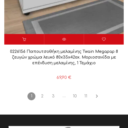
0226156 Παπουτσοθήκη μελαμίνης Twain Megapap 8
ζευγών χρώμα λευκό 80x35x42εκ. Μοριοσανίδα με
επένδυση μελαμίνης, 1 Τεμάχιο
69,90
€
…
1
2
3
10
11