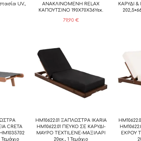
στασία UV.,
ΑΝΑΚΛΙΝΟΜΕΝΗ RELAX
ΚΑΡΥΔΙ & 
ΚΑΠΟΥΤΣΙΝΟ 190Χ70Χ36Υεκ.
202,5×66
303002061-04, 1 Τεμάχιο
79,90
€
ΛΩΣΤΡΑ
HM10622.01 ΞΑΠΛΩΣΤΡΑ IKARIA
HM10622.
ΙΑ CRETA
HM10622.01 ΠΕΥΚΟ ΣΕ ΚΑΡΥΔΙ-
HM10622.
HM10357.02
ΜΑΥΡΟ TEXTILEΝΕ-ΜΑΞΙΛΑΡΙ
ΕΚΡΟΥ T
1 Τεμάχιο
20εκ., 1 Τεμάχιο
2