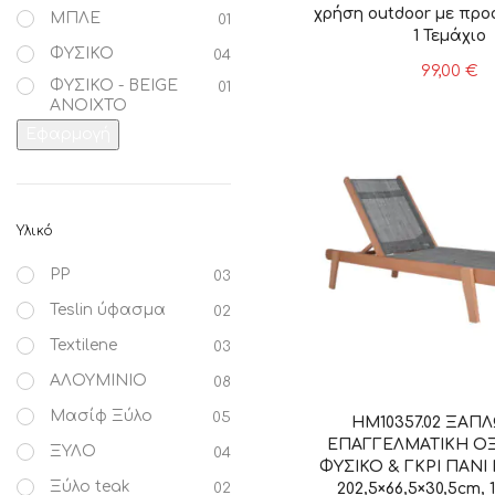
χρήση outdoor με προ
ΜΠΛΕ
01
1 Τεμάχιο
ΦΥΣΙΚΟ
04
99,00
€
ΦΥΣΙΚΟ - BEIGE
01
ΑΝΟΙΧΤΟ
Εφαρμογή
Υλικό
PP
03
Teslin ύφασμα
02
Textilene
03
ΑΛΟΥΜΙΝΙΟ
08
Μασίφ Ξύλο
05
HM10357.02 ΞΑΠ
ΕΠΑΓΓΕΛΜΑΤΙΚΗ ΟΞ
ΞΥΛΟ
04
ΦΥΣΙΚΟ & ΓΚΡΙ ΠΑΝΙ 
Ξύλο teak
202,5×66,5×30,5cm, 
02