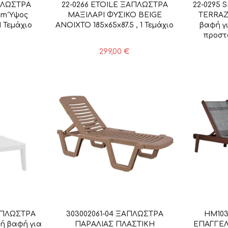
ΠΛΩΣΤΡΑ
22-0266 ETOILE ΞΑΠΛΩΣΤΡΑ
22-0295
cm Ύψος
ΜΑΞΙΛΑΡΙ ΦΥΣΙΚΟ BEIGE
TERRAZZ
1 Τεμάχιο
ΑΝΟΙΧΤΟ 185x65x87.5 , 1 Τεμάχιο
βαφή γι
προστα
299,00
€
ΑΠΛΩΣΤΡΑ
303002061-04 ΞΑΠΛΩΣΤΡΑ
HM103
κή βαφή για
ΠΑΡΑΛΙΑΣ ΠΛΑΣΤΙΚΗ
ΕΠΑΓΓΕΛ