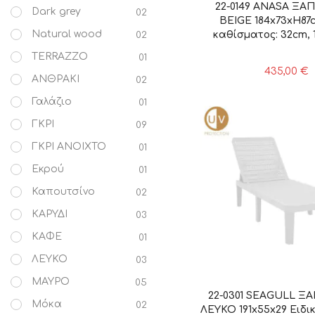
22-0149 ANASA ΞΑ
Dark grey
02
BEIGE 184x73xH87
Natural wood
καθίσματος: 32cm, 
02
TERRAZZO
01
435,00
€
ΑΝΘΡΑΚΙ
02
Γαλάζιο
01
ΓΚΡΙ
09
ΓΚΡΙ ΑΝΟΙΧΤΟ
01
Εκρού
01
Καπουτσίνο
02
ΚΑΡΥΔΙ
03
ΚΑΦΕ
01
ΛΕΥΚΟ
03
ΜΑΥΡΟ
05
22-0301 SEAGULL Ξ
Μόκα
02
ΛΕΥΚΟ 191x55x29 Ειδι