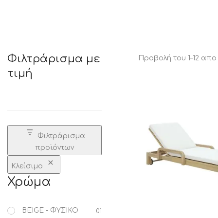
STATUS 
Φιλτράρισμα με
Προβολή του 1–12 απ
τιμή
ΔΙΑΦΟΡΑ
ECON
Pocket spring
Continuous spring
Μαξιλάρια
Ανωστρωματα
Φιλτράρισμα
Ορθοπεδικα
προϊόντων
Ανατομικα
Bonnell spring
Κλείσιμο
Χρώμα
BEIGE - ΦΥΣΙΚΟ
01