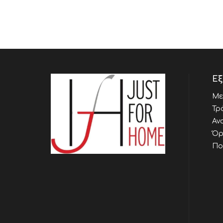
Εξ
Με
Τρ
Αν
Όρ
Πο