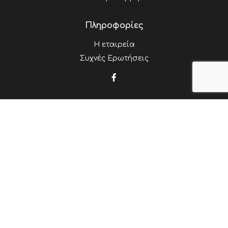
Πληροφορίες
Η εταιρεία
Συχνές Ερωτήσεις
Επικοινωνία
Λεωφόρος Ελ. Βενιζέλου 30 (Θησέως),
Καλλιθέα, 17674
210 9511272
info@justforhome.gr