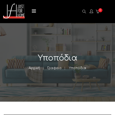
0
Υποπόδια
Αρχική
Γραφειο
Υποπόδια