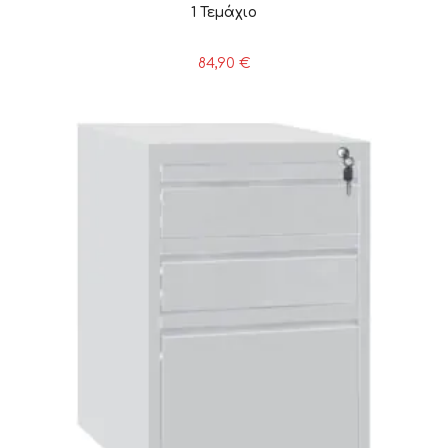
1 Τεμάχιο
84,90
€