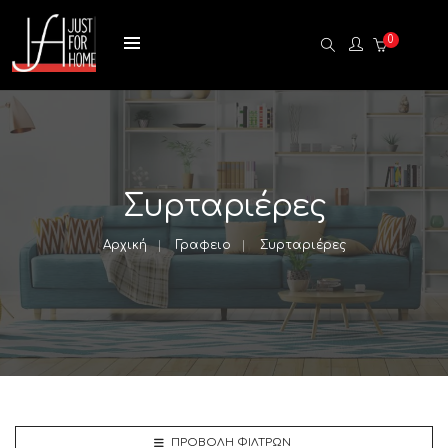
0
Συρταριέρες
Αρχική
Γραφειο
Συρταριέρες
ΠΡΟΒΟΛΉ ΦΊΛΤΡΩΝ