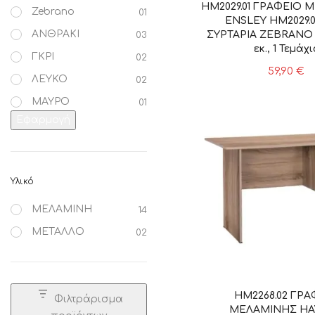
HM2029.01 ΓΡΑΦΕΙΟ 
Zebrano
01
ENSLEY HM2029.0
ΑΝΘΡΑΚΙ
ΣΥΡΤΑΡΙΑ ZEBRANO 
03
εκ., 1 Τεμάχι
ΓΚΡΙ
02
59,90
€
ΛΕΥΚΟ
02
ΜΑΥΡΟ
01
Εφαρμογή
Υλικό
ΜΕΛΑΜΙΝΗ
14
ΜΕΤΑΛΛΟ
02
HM2268.02 ΓΡΑ
Φιλτράρισμα
ΜΕΛΑΜΙΝΗΣ HA