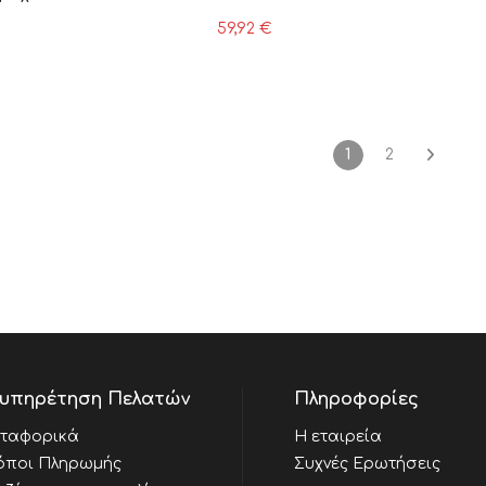
59,92
€
1
2
υπηρέτηση Πελατών
Πληροφορίες
ταφορικά
Η εταιρεία
όποι Πληρωμής
Συχνές Ερωτήσεις