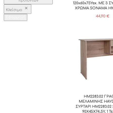
προϊόντων
120x60x75Υεκ. ΜΕ 3 Σ
ΧΡΩΜΑ SONAMA HM22
Κλείσιμο
Τεμάχιο
44,90
€
Εφαρμογή
HM2283.02 ΓΡΑ
ΜΕΛΑΜΙΝΗΣ HAY
ΣΥΡΤΑΡΙ HM2283.0
90X45X74,5Y, 1 Τ