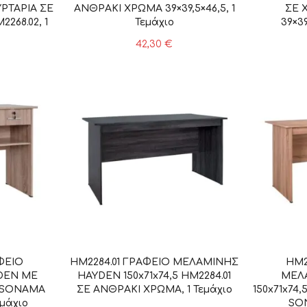
ΥΡΤΑΡΙΑ ΣΕ
ΑΝΘΡΑΚΙ ΧΡΩΜΑ 39×39,5×46,5, 1
ΣΕ 
68.02, 1
Τεμάχιο
39×39
42,30
€
ΦΕΙΟ
HM2284.01 ΓΡΑΦΕΙΟ ΜΕΛΑΜΙΝΗΣ
HM2
DEN ΜΕ
HAYDEN 150x71x74,5 HM2284.01
ΜΕΛ
2 SONAMA
ΣΕ ΑΝΘΡΑΚΙ ΧΡΩΜΑ, 1 Τεμάχιο
150x71x74
εμάχιο
SON