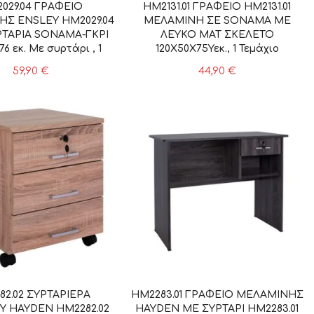
029.04 ΓΡΑΦΕΙΟ
HM2131.01 ΓΡΑΦΕΙΟ HM2131.01
Σ ENSLEY HM2029.04
ΜΕΛΑΜΙΝΗ ΣΕ SONAMA ΜΕ
ΡΤΑΡΙΑ SONAMA-ΓΚΡΙ
ΛΕΥΚΟ ΜΑΤ ΣΚΕΛΕΤΟ
76 εκ. Με συρτάρι , 1
120X50X75Υεκ., 1 Τεμάχιο
Τεμάχιο
59,90
€
44,90
€
82.02 ΣΥΡΤΑΡΙΕΡΑ
HM2283.01 ΓΡΑΦΕΙΟ ΜΕΛΑΜΙΝΗΣ
Υ HAYDEN HM2282.02
HAYDEN ΜΕ ΣΥΡΤΑΡΙ HM2283.01