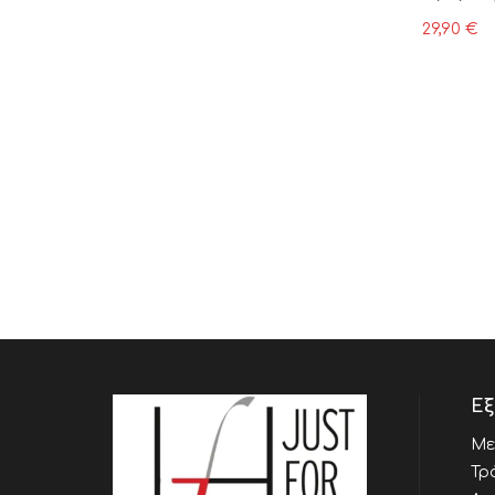
29,90
€
Εξ
Με
Τρ