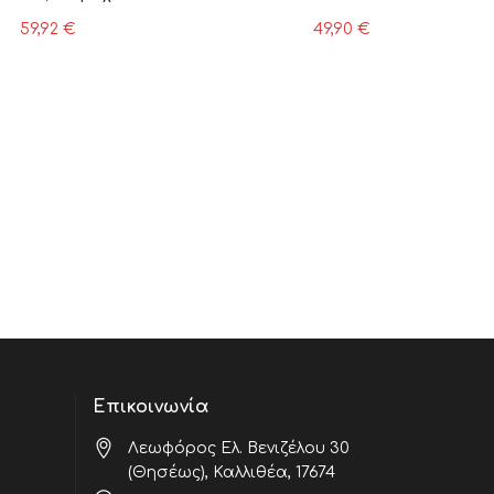
59,92
€
49,90
€
Επικοινωνία
Λεωφόρος Ελ. Βενιζέλου 30
(Θησέως), Καλλιθέα, 17674