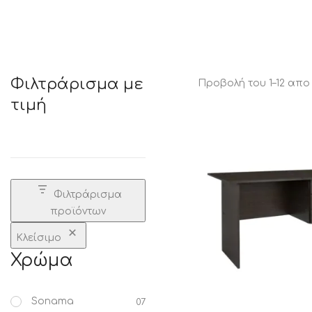
STATUS 
Φιλτράρισμα με
Προβολή του 1–12 απ
τιμή
ΔΙΑΦΟΡΑ
ECON
Pocket spring
Continuous spring
Μαξιλάρια
Ανωστρωματα
Φιλτράρισμα
Ορθοπεδικα
προϊόντων
Ανατομικα
Bonnell spring
Κλείσιμο
Χρώμα
Sonama
07