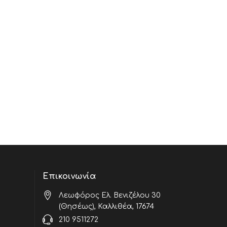
Επικοινωνία
Λεωφόρος Ελ. Βενιζέλου 30
(Θησέως), Καλλιθέα, 17674
210 9511272