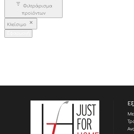
Φιλτράρισμα
προϊόντων
Κλείσιμο
Εφαρμογή
Εξ
Με
Τρ
Αν