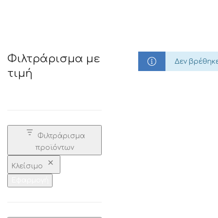
STATUS 
Φιλτράρισμα με
Δεν βρέθηκε
τιμή
ΔΙΑΦΟΡΑ
ECON
Pocket spring
Continuous spring
Μαξιλάρια
Ανωστρωματα
Φιλτράρισμα
Ορθοπεδικα
προϊόντων
Ανατομικα
Bonnell spring
Κλείσιμο
Εφαρμογή