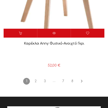
Καρέκλα Anny Φυσικό-Ανοιχτό Γκρι
52,00
€
…
1
2
3
7
8