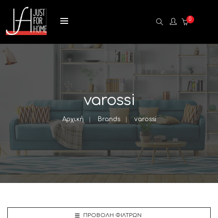
0
varossi
Αρχική
Brands
varossi
ΠΡΟΒΟΛΉ ΦΊΛΤΡΩΝ